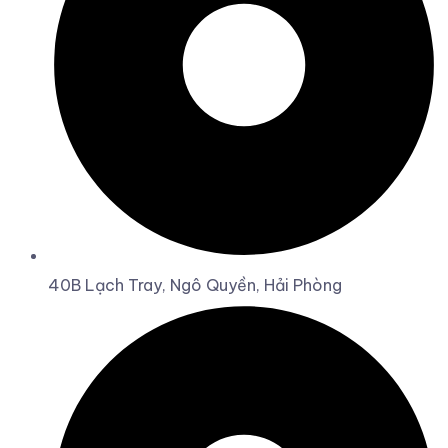
40B Lạch Tray, Ngô Quyền, Hải Phòng