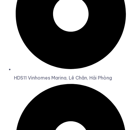
HDS11 Vinhomes Marina, Lê Chân, Hải Phòng