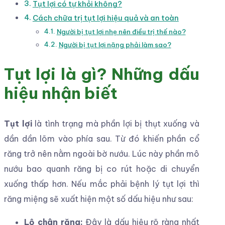
Tụt lợi có tự khỏi không?
Cách chữa trị tụt lợi hiệu quả và an toàn
Người bị tụt lợi nhẹ nên điều trị thế nào?
Người bị tụt lợi nặng phải làm sao?
Tụt lợi là gì? Những dấu
hiệu nhận biết
Tụt lợi
là tình trạng mà phần lợi bị thụt xuống và
dần dần lõm vào phía sau. Từ đó khiến phần cổ
răng trở nên nằm ngoài bờ nướu. Lúc này phần mô
nướu bao quanh răng bị co rút hoặc di chuyển
xuống thấp hơn. Nếu mắc phải bệnh lý tụt lợi thì
răng miệng sẽ xuất hiện một số dấu hiệu như sau:
Lộ chân răng:
Đây là dấu hiệu rõ ràng nhất