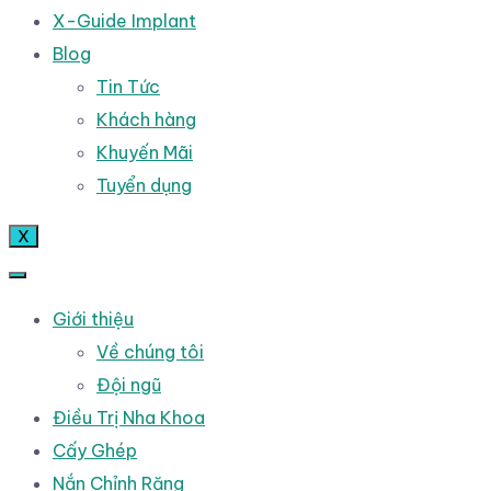
X-Guide Implant
Blog
Tin Tức
Khách hàng
Khuyến Mãi
Tuyển dụng
X
Giới thiệu
Về chúng tôi
Đội ngũ
Điều Trị Nha Khoa
Cấy Ghép
Nắn Chỉnh Răng