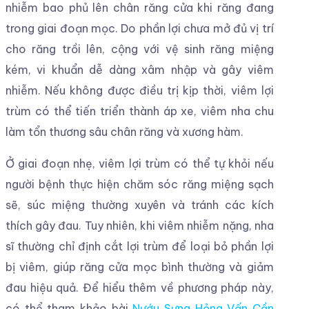
nhiễm bao phủ lên chân răng cửa khi răng đang
trong giai đoạn mọc. Do phần lợi chưa mở đủ vị trí
cho răng trồi lên, cộng với vệ sinh răng miệng
kém, vi khuẩn dễ dàng xâm nhập và gây viêm
nhiễm. Nếu không được điều trị kịp thời, viêm lợi
trùm có thể tiến triển thành áp xe, viêm nha chu
làm tổn thương sâu chân răng và xương hàm.
Ở giai đoạn nhẹ, viêm lợi trùm có thể tự khỏi nếu
người bệnh thực hiện chăm sóc răng miệng sạch
sẽ, súc miệng thường xuyên và tránh các kích
thích gây đau. Tuy nhiên, khi viêm nhiễm nặng, nha
sĩ thường chỉ định cắt lợi trùm để loại bỏ phần lợi
bị viêm, giúp răng cửa mọc bình thường và giảm
đau hiệu quả. Để hiểu thêm về phương pháp này,
có thể tham khảo bài
Nướu Sưng Hỏng Vấn Cần