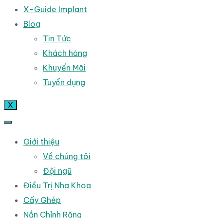
X-Guide Implant
Blog
Tin Tức
Khách hàng
Khuyến Mãi
Tuyển dụng
X
Giới thiệu
Về chúng tôi
Đội ngũ
Điều Trị Nha Khoa
Cấy Ghép
Nắn Chỉnh Răng