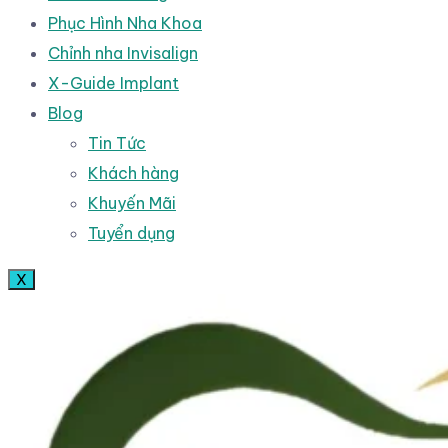
Phục Hình Nha Khoa
Chỉnh nha Invisalign
X-Guide Implant
Blog
Tin Tức
Khách hàng
Khuyến Mãi
Tuyển dụng
X