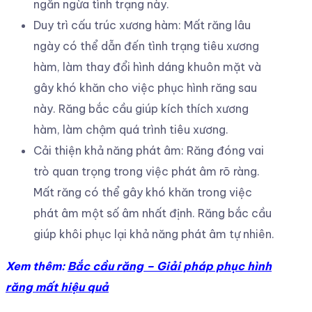
ngăn ngừa tình trạng này.
Duy trì cấu trúc xương hàm: Mất răng lâu
ngày có thể dẫn đến tình trạng tiêu xương
hàm, làm thay đổi hình dáng khuôn mặt và
gây khó khăn cho việc phục hình răng sau
này. Răng bắc cầu giúp kích thích xương
hàm, làm chậm quá trình tiêu xương.
Cải thiện khả năng phát âm: Răng đóng vai
trò quan trọng trong việc phát âm rõ ràng.
Mất răng có thể gây khó khăn trong việc
phát âm một số âm nhất định. Răng bắc cầu
giúp khôi phục lại khả năng phát âm tự nhiên.
Xem thêm:
Bắc cầu răng – Giải pháp phục hình
răng mất hiệu quả