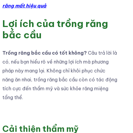
răng mất hiệu quả
Lợi ích của trồng răng
bắc cầu
Trồng răng bắc cầu có tốt không?
Câu trả lời là
có, nếu bạn hiểu rõ về những lợi ích mà phương
pháp này mang lại. Không chỉ khôi phục chức
năng ăn nhai, trồng răng bắc cầu còn có tác động
tích cực đến thẩm mỹ và sức khỏe răng miệng
tổng thể.
Cải thiện thẩm mỹ