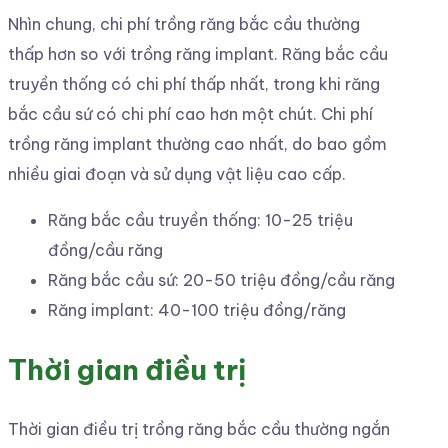
Nhìn chung, chi phí trồng răng bắc cầu thường
thấp hơn so với trồng răng implant. Răng bắc cầu
truyền thống có chi phí thấp nhất, trong khi răng
bắc cầu sứ có chi phí cao hơn một chút. Chi phí
trồng răng implant thường cao nhất, do bao gồm
nhiều giai đoạn và sử dụng vật liệu cao cấp.
Răng bắc cầu truyền thống: 10-25 triệu
đồng/cầu răng
Răng bắc cầu sứ: 20-50 triệu đồng/cầu răng
Răng implant: 40-100 triệu đồng/răng
Thời gian điều trị
Thời gian điều trị trồng răng bắc cầu thường ngắn