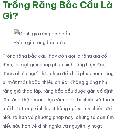
Trồng Răng Bắc Cầu Là
Gì?
Đánh giá răng bắc cầu
Trồng răng bắc cầu, hay còn gọi là răng giả cố
định, là một giải pháp phục hình răng hiện đại,
được nhiều người lựa chọn để khôi phục hàm răng
bị mất một hoặc nhiều chiếc. Không giống như
răng giả tháo lắp, răng bắc cầu được gắn cố định
lên răng thật, mang lại cảm giác tự nhiên và thoải
mái hơn trong sinh hoạt hàng ngày. Tuy nhiên, để
hiểu rõ hơn về phương pháp này, chúng ta cần tìm
hiểu sâu hơn về định nghĩa và nguyên lý hoạt