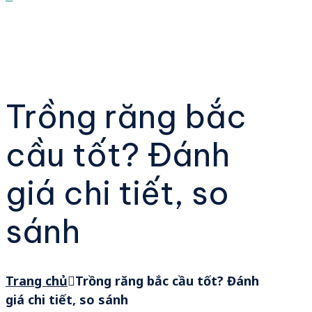
Trồng răng bắc
cầu tốt? Đánh
giá chi tiết, so
sánh
Trang chủ
Trồng răng bắc cầu tốt? Đánh
giá chi tiết, so sánh