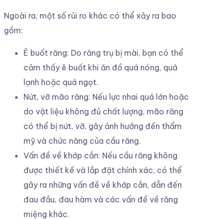
Ngoài ra, một số rủi ro khác có thể xảy ra bao
gồm:
Ê buốt răng: Do răng trụ bị mài, bạn có thể
cảm thấy ê buốt khi ăn đồ quá nóng, quá
lạnh hoặc quá ngọt.
Nứt, vỡ mão răng: Nếu lực nhai quá lớn hoặc
do vật liệu không đủ chất lượng, mão răng
có thể bị nứt, vỡ, gây ảnh hưởng đến thẩm
mỹ và chức năng của cầu răng.
Vấn đề về khớp cắn: Nếu cầu răng không
được thiết kế và lắp đặt chính xác, có thể
gây ra những vấn đề về khớp cắn, dẫn đến
đau đầu, đau hàm và các vấn đề về răng
miệng khác.