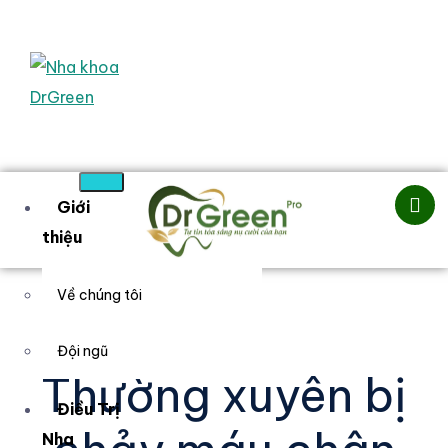
Giới
thiệu
Về chúng tôi
Đội ngũ
Thường xuyên bị
Điều Trị
Nha