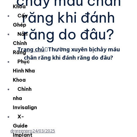
chảy máu chân
Khoa
răng khi đánh
Cấy
Ghép
răng do đâu?
Nắn
Chỉnh
Trang chủ
Thường xuyên bị chảy máu
Răng
chân răng khi đánh răng do đâu?
Phục
Hình Nha
Khoa
Chỉnh
nha
Invisalign
X-
Guide
drgreenpro
24/03/2025
Implant