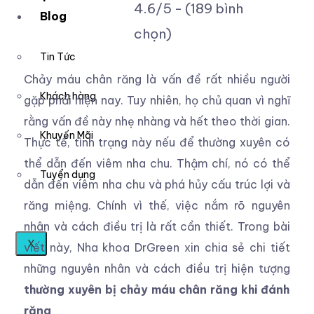
4.6/5 - (189 bình
Blog
chọn)
Tin Tức
Chảy máu chân răng là vấn đề rất nhiều người
Khách hàng
gặp phải hiện nay. Tuy nhiên, họ chủ quan vì nghĩ
rằng vấn đề này nhẹ nhàng và hết theo thời gian.
Khuyến Mãi
Thực tế, tình trạng này nếu để thường xuyên có
thể dẫn đến viêm nha chu. Thậm chí, nó có thể
Tuyển dụng
dẫn đến viêm nha chu và phá hủy cấu trúc lợi và
răng miệng. Chính vì thế, việc nắm rõ nguyên
nhân và cách điều trị là rất cần thiết. Trong bài
X
viết này, Nha khoa DrGreen xin chia sẻ chi tiết
những nguyên nhân và cách điều trị hiện tượng
thường xuyên bị chảy máu chân răng khi đánh
răng