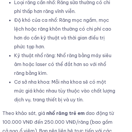
Loại răng cần nhổ: Răng sữa thường có chi
phí thấp hơn răng vĩnh viễn.
Độ khó của ca nhổ: Răng mọc ngầm, mọc
lệch hoặc răng khôn thường có chi phí cao
hơn do cần kỹ thuật và thời gian điều trị
phức tạp hơn.
Kỹ thuật nhổ răng: Nhổ răng bằng máy siêu
âm hoặc laser có thể đắt hơn so với nhổ
răng bằng kìm.
Cơ sở nha khoa: Mỗi nha khoa sẽ có một
mức giá khác nhau tùy thuộc vào chất lượng
dịch vụ, trang thiết bị và uy tín.
Theo khảo sát, giá
nhổ răng trẻ em
dao động từ
100.000 VNĐ đến 250.000 VNĐ/răng (bao gồm
cả nạo ổ viêm). Bạn nên liên hệ trực tiếp với các