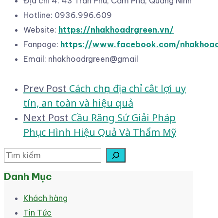
Địa chỉ 4: 43 Trần Phú, Cẩm Phả, Quảng Ninh
Hotline: 0936.996.609
Website:
https://nhakhoadrgreen.vn/
Fanpage:
https://www.facebook.com/nhakhoa
Email: nhakhoadrgreen@gmail
Post
Prev Post
Cách chọn địa chỉ cắt lợi uy
tín, an toàn và hiệu quả
navigation
Next Post
Cầu Răng Sứ Giải Pháp
Phục Hình Hiệu Quả Và Thẩm Mỹ
Tìm kiếm
Danh Mục
Khách hàng
Tin Tức