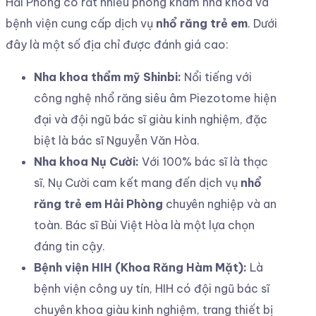
Hải Phòng có rất nhiều phòng khám nha khoa và
bệnh viện cung cấp dịch vụ
nhổ răng trẻ em
. Dưới
đây là một số địa chỉ được đánh giá cao:
Nha khoa thẩm mỹ Shinbi:
Nổi tiếng với
công nghệ nhổ răng siêu âm Piezotome hiện
đại và đội ngũ bác sĩ giàu kinh nghiệm, đặc
biệt là bác sĩ Nguyễn Văn Hòa.
Nha khoa Nụ Cười:
Với 100% bác sĩ là thạc
sĩ, Nụ Cười cam kết mang đến dịch vụ
nhổ
răng trẻ em Hải Phòng
chuyên nghiệp và an
toàn. Bác sĩ Bùi Việt Hòa là một lựa chọn
đáng tin cậy.
Bệnh viện HIH (Khoa Răng Hàm Mặt):
Là
bệnh viện công uy tín, HIH có đội ngũ bác sĩ
chuyên khoa giàu kinh nghiệm, trang thiết bị