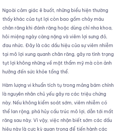
Ngoài cảm giác ê buốt, những biểu hiện thường
thấy khác của tụt lợi còn bao gồm chảy máu
chân răng khi đánh răng hoặc dùng chỉ nha khoa,
hôi miệng ngày càng nặng và viêm lợi sưng đỏ,
đau nhức. Đây là các dấu hiệu của sự viêm nhiễm
tại mô lợi xung quanh chân răng, gây ra tình trạng
tụt lợi không những về mặt thẩm mỹ mà còn ảnh
hưởng đến sức khỏe tổng thể.
Hàm lượng vi khuẩn tích tụ trong mảng bám chính
là nguyên nhân chủ yếu gây ra các triệu chứng
này. Nếu không kiểm soát sớm, viêm nhiễm có
thể lan rộng, phá hủy cấu trúc mô lợi, dẫn tới mất
răng sau này. Vì vậy, việc nhận biết sớm các dấu
hiệu này là cực kỳ quan trọng để tiến hành các