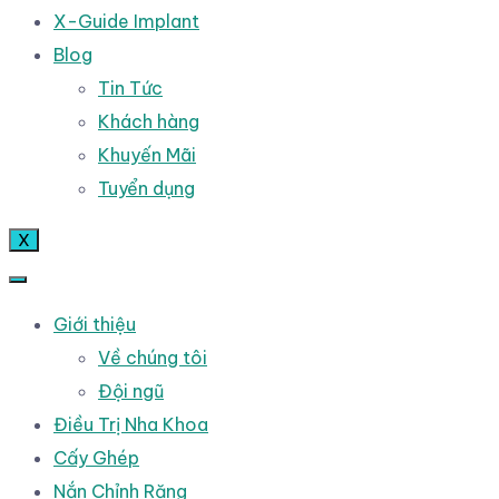
X-Guide Implant
Blog
Tin Tức
Khách hàng
Khuyến Mãi
Tuyển dụng
X
Giới thiệu
Về chúng tôi
Đội ngũ
Điều Trị Nha Khoa
Cấy Ghép
Nắn Chỉnh Răng