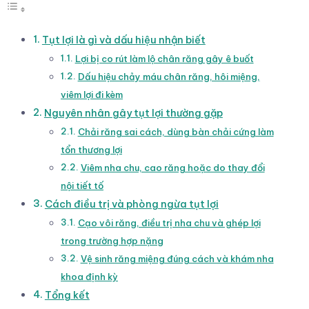
Tụt lợi là gì và dấu hiệu nhận biết
Lợi bị co rút làm lộ chân răng gây ê buốt
Dấu hiệu chảy máu chân răng, hôi miệng,
viêm lợi đi kèm
Nguyên nhân gây tụt lợi thường gặp
Chải răng sai cách, dùng bàn chải cứng làm
tổn thương lợi
Viêm nha chu, cao răng hoặc do thay đổi
nội tiết tố
Cách điều trị và phòng ngừa tụt lợi
Cạo vôi răng, điều trị nha chu và ghép lợi
trong trường hợp nặng
Vệ sinh răng miệng đúng cách và khám nha
khoa định kỳ
Tổng kết