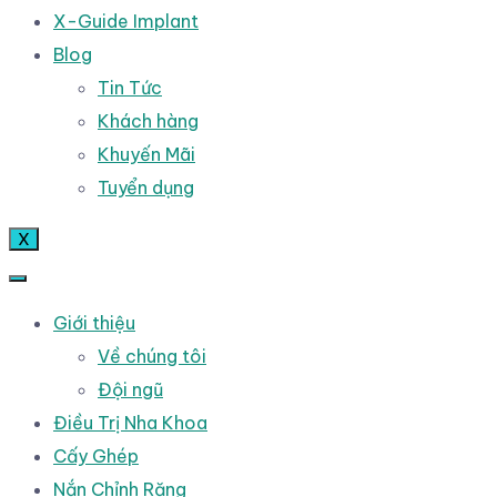
X-Guide Implant
Blog
Tin Tức
Khách hàng
Khuyến Mãi
Tuyển dụng
X
Giới thiệu
Về chúng tôi
Đội ngũ
Điều Trị Nha Khoa
Cấy Ghép
Nắn Chỉnh Răng