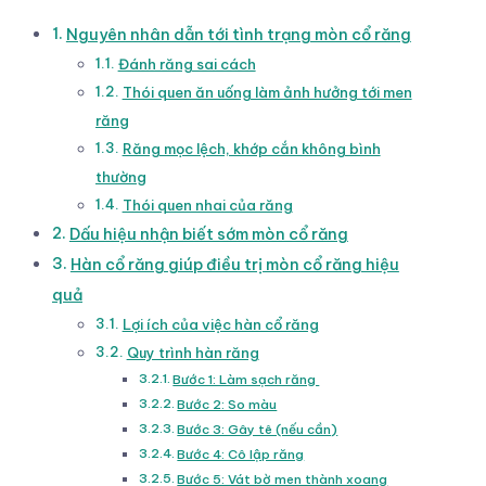
Nguyên nhân dẫn tới tình trạng mòn cổ răng
Đánh răng sai cách
Thói quen ăn uống làm ảnh hưởng tới men
răng
Răng mọc lệch, khớp cắn không bình
thường
Thói quen nhai của răng
Dấu hiệu nhận biết sớm mòn cổ răng
Hàn cổ răng giúp điều trị mòn cổ răng hiệu
quả
Lợi ích của việc hàn cổ răng
Quy trình hàn răng
Bước 1: Làm sạch răng
Bước 2: So màu
Bước 3: Gây tê (nếu cần)
Bước 4: Cô lập răng
Bước 5: Vát bờ men thành xoang