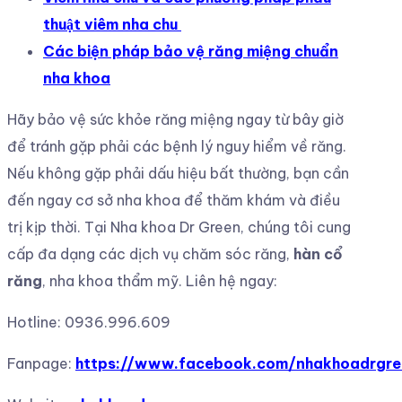
thuật viêm nha chu
Các biện pháp bảo vệ răng miệng chuẩn
nha khoa
Hãy bảo vệ sức khỏe răng miệng ngay từ bây giờ
để tránh gặp phải các bệnh lý nguy hiểm về răng.
Nếu không gặp phải dấu hiệu bất thường, bạn cần
đến ngay cơ sở nha khoa để thăm khám và điều
trị kịp thời. Tại Nha khoa Dr Green, chúng tôi cung
cấp đa dạng các dịch vụ chăm sóc răng,
hàn cổ
răng
, nha khoa thẩm mỹ. Liên hệ ngay:
Hotline: 0936.996.609
Fanpage:
https://www.facebook.com/nhakhoadrgre