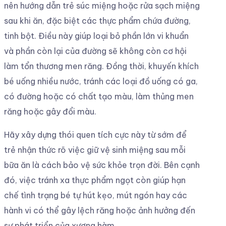
nên hướng dẫn trẻ súc miệng hoặc rửa sạch miệng
sau khi ăn, đặc biệt các thực phẩm chứa đường,
tinh bột. Điều này giúp loại bỏ phần lớn vi khuẩn
và phần còn lại của đường sẽ không còn cơ hội
làm tổn thương men răng. Đồng thời, khuyến khích
bé uống nhiều nước, tránh các loại đồ uống có ga,
có đường hoặc có chất tạo màu, làm thủng men
răng hoặc gây đổi màu.
Hãy xây dựng thói quen tích cực này từ sớm để
trẻ nhận thức rõ việc giữ vệ sinh miệng sau mỗi
bữa ăn là cách bảo vệ sức khỏe trọn đời. Bên cạnh
đó, việc tránh xa thực phẩm ngọt còn giúp hạn
chế tình trạng bé tự hút kẹo, mút ngón hay các
hành vi có thể gây lệch răng hoặc ảnh hưởng đến
sự phát triển của xương hàm.