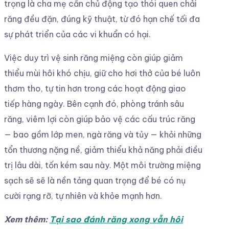
trọng là cha mẹ cần chủ động tạo thói quen chải
răng đều đặn, đúng kỹ thuật, từ đó hạn chế tối đa
sự phát triển của các vi khuẩn có hại.
Việc duy trì vệ sinh răng miệng còn giúp giảm
thiểu mùi hôi khó chịu, giữ cho hơi thở của bé luôn
thơm tho, tự tin hơn trong các hoạt động giao
tiếp hàng ngày. Bên cạnh đó, phòng tránh sâu
răng, viêm lợi còn giúp bảo vệ các cấu trúc răng
— bao gồm lớp men, ngà răng và tủy — khỏi những
tổn thương nặng nề, giảm thiểu khả năng phải điều
trị lâu dài, tốn kém sau này. Một môi trường miệng
sạch sẽ sẽ là nền tảng quan trọng để bé có nụ
cười rạng rỡ, tự nhiên và khỏe mạnh hơn.
Xem thêm:
Tại sao đánh răng xong vẫn hôi