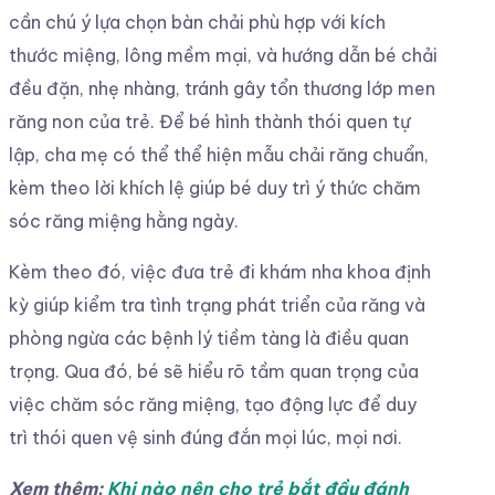
cần chú ý lựa chọn bàn chải phù hợp với kích
thước miệng, lông mềm mại, và hướng dẫn bé chải
đều đặn, nhẹ nhàng, tránh gây tổn thương lớp men
răng non của trẻ. Để bé hình thành thói quen tự
lập, cha mẹ có thể thể hiện mẫu chải răng chuẩn,
kèm theo lời khích lệ giúp bé duy trì ý thức chăm
sóc răng miệng hằng ngày.
Kèm theo đó, việc đưa trẻ đi khám nha khoa định
kỳ giúp kiểm tra tình trạng phát triển của răng và
phòng ngừa các bệnh lý tiềm tàng là điều quan
trọng. Qua đó, bé sẽ hiểu rõ tầm quan trọng của
việc chăm sóc răng miệng, tạo động lực để duy
trì thói quen vệ sinh đúng đắn mọi lúc, mọi nơi.
Xem thêm:
Khi nào nên cho trẻ bắt đầu đánh