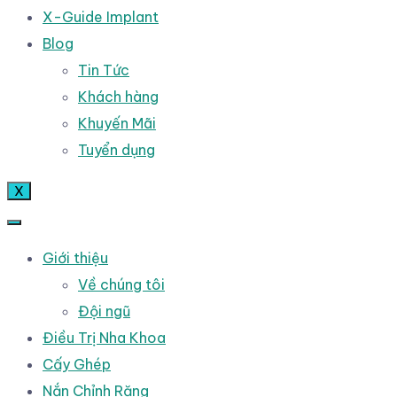
X-Guide Implant
Blog
Tin Tức
Khách hàng
Khuyến Mãi
Tuyển dụng
X
Giới thiệu
Về chúng tôi
Đội ngũ
Điều Trị Nha Khoa
Cấy Ghép
Nắn Chỉnh Răng