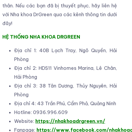
thân. Nếu các bạn đã bị thuyết phục, hãy liên hệ
với Nha khoa DrGreen
qua các kênh thông tin dưới
đây!
HỆ THỐNG NHA KHOA DRGREEN
Địa chỉ 1: 40B Lạch Tray, Ngô Quyền, Hải
Phòng
Địa chỉ 2: HDS11 Vinhomes Marina, Lê Chân,
Hải Phòng
Địa chỉ 3: 38 Tân Dương, Thủy Nguyên, Hải
Phòng
Địa chỉ 4: 43 Trần Phú, Cẩm Phả, Quảng Ninh
Hotline: 0936.996.609
Website:
https://nhakhoadrgreen.vn/
Fanpage:
https://www.facebook.com/nhakhoa