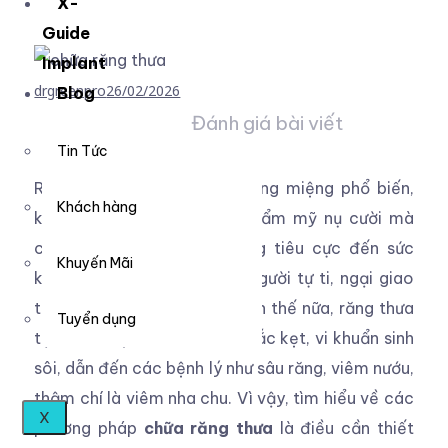
X-
Guide
Implant
drgreenpro
26/02/2026
Blog
Đánh giá bài viết
Tin Tức
Răng thưa là một vấn đề răng miệng phổ biến,
Khách hàng
không chỉ ảnh hưởng đến thẩm mỹ nụ cười mà
còn tiềm ẩn nhiều tác động tiêu cực đến sức
Khuyến Mãi
khỏe răng hàm mặt. Nhiều người tự ti, ngại giao
tiếp do khuyết điểm này. Hơn thế nữa, răng thưa
Tuyển dụng
tạo điều kiện cho thức ăn mắc kẹt, vi khuẩn sinh
sôi, dẫn đến các bệnh lý như sâu răng, viêm nướu,
thậm chí là viêm nha chu. Vì vậy, tìm hiểu về các
X
phương pháp
chữa răng thưa
là điều cần thiết