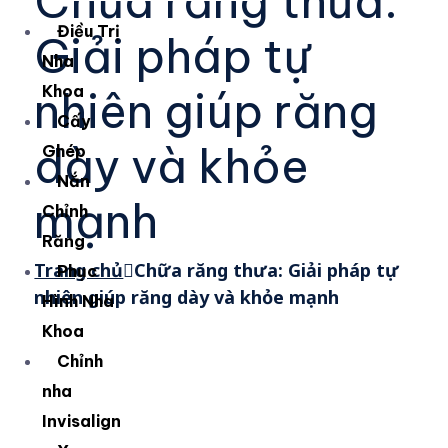
Chữa răng thưa:
Điều Trị
Giải pháp tự
Nha
Khoa
nhiên giúp răng
Cấy
dày và khỏe
Ghép
Nắn
mạnh
Chỉnh
Răng
Trang chủ
Chữa răng thưa: Giải pháp tự
Phục
nhiên giúp răng dày và khỏe mạnh
Hình Nha
Khoa
Chỉnh
nha
Invisalign