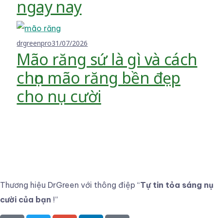
ngay nay
drgreenpro
31/07/2026
Mão răng sứ là gì và cách
chọn mão răng bền đẹp
cho nụ cười
Thương hiệu DrGreen với thông điệp
“
Tự tin tỏa sáng nụ
cười của bạn
!”