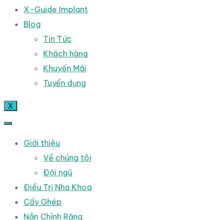
X-Guide Implant
Blog
Tin Tức
Khách hàng
Khuyến Mãi
Tuyển dụng
X
Giới thiệu
Về chúng tôi
Đội ngũ
Điều Trị Nha Khoa
Cấy Ghép
Nắn Chỉnh Răng