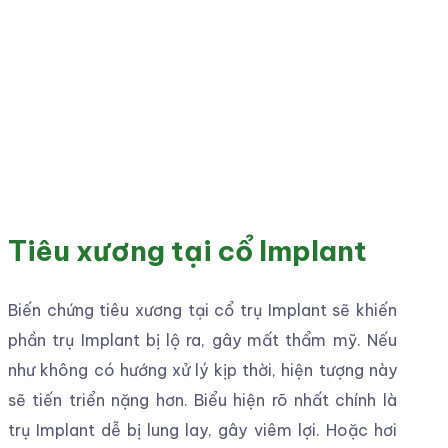
Trụ Implant bị lộ gây mất
thẩm mỹ
Trong quá trình khoan lỗ cắm trụ Implant, nếu bác
sĩ thực hiện không đúng kỹ thuật sẽ làm cho bạn
cảm thấy đau, tê hoặc ngứa ở lợi, lưỡi, môi. Nếu
tình trạng này ngày càng nặng hơn thì có thể phải
loại bỏ răng Implant. Sau đó thay thế bằng răng
khác. Ca cấy ghép sẽ thất bại.
Tổn thương xương hàm
Đây là trường hợp bệnh nhân không có đủ xương
hàm hoặc xương không đủ dày. Tuy nhiên, bác sĩ
lại không ghép xương mà vẫn thực hiện cấy ghép