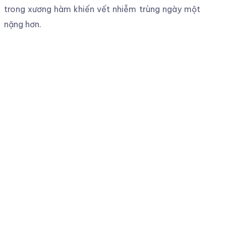
trong xương hàm khiến vết nhiễm trùng ngày một
nặng hơn.
Tiêu xương tại cổ Implant
Biến chứng tiêu xương tại cổ trụ Implant sẽ khiến
phần trụ Implant bị lộ ra, gây mất thẩm mỹ. Nếu
như không có hướng xử lý kịp thời, hiện tượng này
sẽ tiến triển nặng hơn. Biểu hiện rõ nhất chính là
trụ Implant dễ bị lung lay, gây viêm lợi. Hoặc hơi
thở có mùi và ảnh hưởng tới các răng bên cạnh.