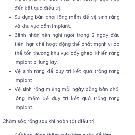
tra tình trạng răng và Implant, từ đó kịp thời
can thiệp nếu có bất thường xảy ra.
Ngoài ra, bệnh nhân cần khai báo rõ tình trạng
bệnh sử để Bác sĩ có đầy đủ dữ kiện và lên kế
hoạch điều trị thích hợp.