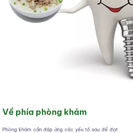
Tay nghề của Bác sĩ
Tình trạng mất răng, tiêu xương và mô mềm ở mỗi
bệnh nhân là khác nhau. Vì vậy, đòi hỏi Bác sĩ điều
trị phải có kinh nghiệm, tầm nhìn tổng quát lẫn
chuyên sâu, để phân tích, tính toán và thiết kế
cho nụ cười của bệnh nhân đạt được kết quả toàn
diện, cả về chức năng ăn nhai lẫn thẩm mỹ rạng
ngời. Đồng thời, Bác sĩ dày dạn kinh nghiệm,
chuyên môn cao sẽ thực hiện phẫu thuật chính
xác, hạn chế tối đa sang chấn, giảm sưng đau cho
bệnh nhân.
Điều kiện vô trùng của phòng khám