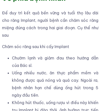
và khu vực cắm Implant.
Bệnh nhân nên nghỉ ngơi trong 2 ngày đầu
tiên, hạn chế hoạt động thể chất mạnh vì có
thể tổn thương khu vực cấy ghép, khiến răng
Implant bị lung lay.
Vệ sinh răng để duy trì kết quả trồng răng
Implant
Vệ sinh răng miệng mỗi ngày bằng bàn chải
lông mềm để duy trì kết quả trồng răng
Implant.
Chăm sóc răng sau khi hoàn tất điều trị
Kết hợp dùng thêm máy tăm nước để làm
sạch răng miệng tốt hơn.
Tái khám định kỳ 6 tháng/lần để Bác sĩ kiểm