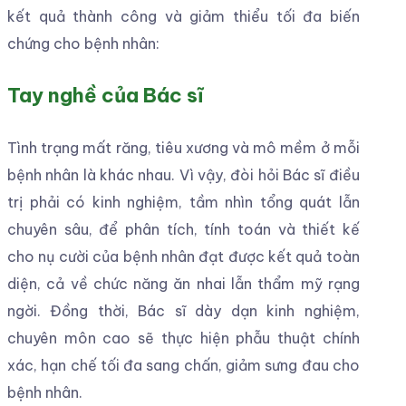
Để bảo vệ sức khỏe người bệnh tránh bị lây nhiễm
chéo, yếu tố vô trùng rất quan trọng. Phòng khám
cần đảm bảo không gian sạch sẽ, các dụng cụ
trang thiết bị y tế được vô trùng chuẩn theo các
tiêu chí của Bộ Y Tế.
Chất lượng trụ Implant
Trụ Implant được lựa chọn từ các hãng uy tín với
chất lượng được chứng nhận để đảm bảo an toàn
và sự tương thích sinh học tốt nhất cho bệnh nhân.
Một số loại Implant phổ biến:
Implant Mỹ
Implant Hàn Quốc