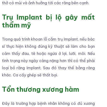
Implant trực tiếp. Do đó, khi cấy trụ Implant vào
rất dễ gây ra hiện tượng gãy xương hàm. Điều này
ảnh hưởng đến sự thành công của ca phẫu thuật.
Từ đó, nó sẽ khiến chi phí điều trị sẽ tăng cao.
Yếu tố quyết định đến
việc trồng răng implant
có an toàn không ?
Về phía bệnh nhân
Để duy trì kết quả bền vững và tuổi thọ lâu dài