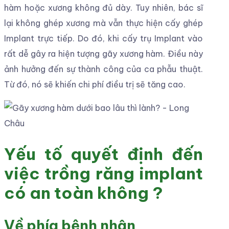
cho răng Implant, người bệnh cần chăm sóc răng
miệng đúng cách trong hai giai đoạn. Cụ thể như
sau
Chăm sóc răng sau khi cấy Implant
Chườm lạnh và giảm đau theo hướng dẫn
của Bác sĩ.
Uống nhiều nước, ăn thực phẩm mềm và
không được quá nóng và quá cay. Ngoài ra,
bệnh nhân hạn chế dùng ống hút trong 5
ngày đầu tiên.
Không hút thuốc, uống rượu vì điều này khiến
trụ Implant bị đào thải, ảnh hưởng trực tiếp
đến kết quả điều trị.
Sử dụng bàn chải lông mềm để vệ sinh răng