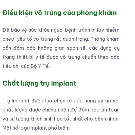
Implant Megagen
Implant Neodent
Implant Straumann
Trang thiết bị hiện đại
Trồng răng Implant là kỹ thuật phức tạp, do đó sự
góp sức của các trang thiết bị hiện đại sẽ giúp
Bác sĩ lên kế hoạch chính xác, đồng thời rút ngắn
thời gian điều trị, tiết kiệm thời gian cho bệnh
nhân. Hiện nay, sự phát triển của khoa học kỹ
thuật đã tạo ra nhiều máy móc giúp đẩy nhanh
quá trình lành thương giúp bệnh nhân giảm sưng
đau, nhanh lành sau phẫu thuật.