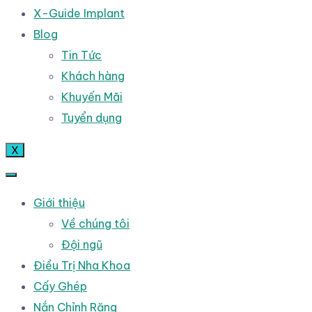
X-Guide Implant
Blog
Tin Tức
Khách hàng
Khuyến Mãi
Tuyển dụng
X
Giới thiệu
Về chúng tôi
Đội ngũ
Điều Trị Nha Khoa
Cấy Ghép
Nắn Chỉnh Răng