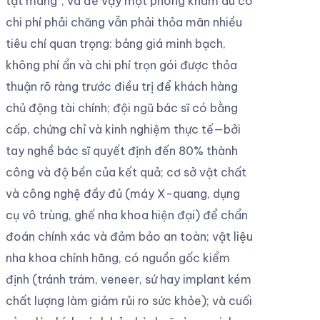
tật mang”, và để vậy một phòng khám dù có
chi phí phải chăng vẫn phải thỏa mãn nhiều
tiêu chí quan trọng: bảng giá minh bạch,
không phí ẩn và chi phí trọn gói được thỏa
thuận rõ ràng trước điều trị để khách hàng
chủ động tài chính; đội ngũ bác sĩ có bằng
cấp, chứng chỉ và kinh nghiệm thực tế—bởi
tay nghề bác sĩ quyết định đến 80% thành
công và độ bền của kết quả; cơ sở vật chất
và công nghệ đầy đủ (máy X-quang, dụng
cụ vô trùng, ghế nha khoa hiện đại) để chẩn
đoán chính xác và đảm bảo an toàn; vật liệu
nha khoa chính hãng, có nguồn gốc kiểm
định (tránh trám, veneer, sứ hay implant kém
chất lượng làm giảm rủi ro sức khỏe); và cuối