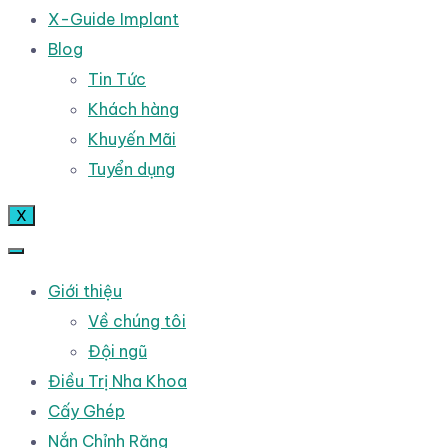
X-Guide Implant
Blog
Tin Tức
Khách hàng
Khuyến Mãi
Tuyển dụng
X
Giới thiệu
Về chúng tôi
Đội ngũ
Điều Trị Nha Khoa
Cấy Ghép
Nắn Chỉnh Răng