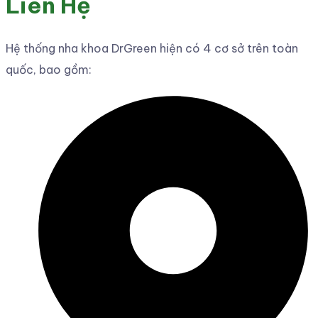
Liên Hệ
Hệ thống nha khoa DrGreen hiện có 4 cơ sở trên toàn
quốc, bao gồm: