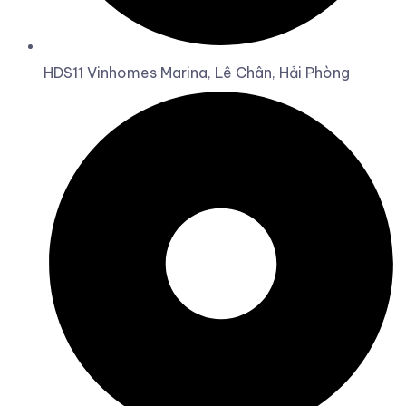
HDS11 Vinhomes Marina, Lê Chân, Hải Phòng