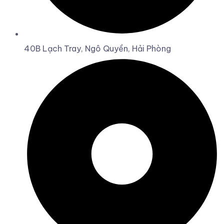
40B Lạch Tray, Ngô Quyền, Hải Phòng