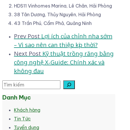
HDS11 Vinhomes Marina, Lê Chân, Hải Phòng
38 Tân Dương, Thủy Nguyên, Hải Phòng
43 Trần Phú, Cẩm Phả, Quảng Ninh
Post
Prev Post
Lợi ích của chỉnh nha sớm
– Vì sao nên can thiệp kịp thời?
navigation
Next Post
Kỹ thuật trồng răng bằng
công nghệ X‑Guide: Chính xác và
không đau
Tìm kiếm
Danh Mục
Khách hàng
Tin Tức
Tuyển dụng