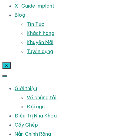
X-Guide Implant
Blog
Tin Tức
Khách hàng
Khuyến Mãi
Tuyển dụng
X
Giới thiệu
Về chúng tôi
Đội ngũ
Điều Trị Nha Khoa
Cấy Ghép
Nắn Chỉnh Răng