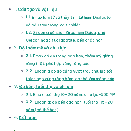
Cấu tạo và vật liệu
Emax làm từ sứ thủy tinh Lithium Disilicate,
có cấu trúc trong và tự nhiên
Zirconia có sườn Zirconium Oxide, phủ
Cercon hoặc fluorapatite, bền chắc hơn
Độ thẩm mỹ và chịu lực
Emax có độ trong cao hơn, thẩm mỹ giống
răng thật, phù hợp vùng răng cửa
Zirconia có độ cứng vượt trội, chịu lực tốt,
thích hợp vùng răng hàm, có thể làm mỏng hơn
Độ bền, tuổi thọ và chi phí
Emax: tuổi thọ 10–20 năm, chịu lực ~500 MP
Zirconia: độ bền cao hơn, tuổi thọ ~15–20
năm (có thể hơn)
Kết luận