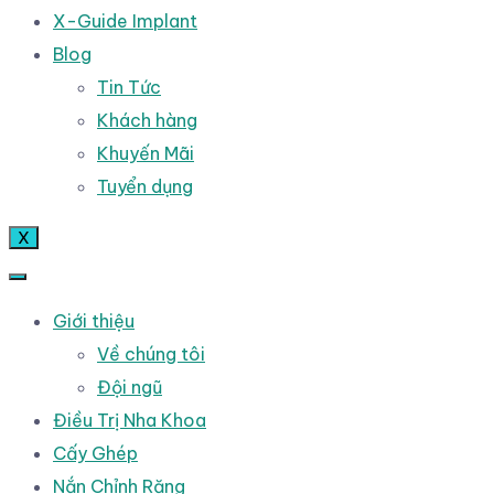
X-Guide Implant
Blog
Tin Tức
Khách hàng
Khuyến Mãi
Tuyển dụng
X
Giới thiệu
Về chúng tôi
Đội ngũ
Điều Trị Nha Khoa
Cấy Ghép
Nắn Chỉnh Răng