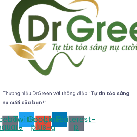
Thương hiệu DrGreen với thông điệp
“
Tự tin tỏa sáng
nụ cười của bạn
!”
cebook-
Twitter
Google-
Linkedin
Pinterest-
square
plus-g
p