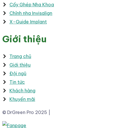
Cấy Ghép Nha Khoa
Chỉnh nha Invisalign
X-Guide Implant
Giới thiệu
Trang chủ
Giới thiệu
Đội ngũ
Tin tức
Khách hàng
Khuyến mãi
© DrGreen Pro 2025 |
Thiết kế Website bởi pareto.vn