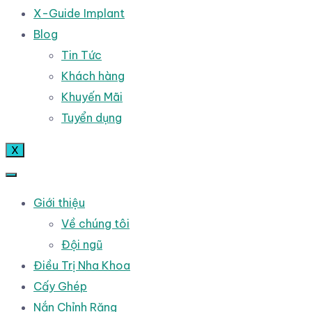
X-Guide Implant
Blog
Tin Tức
Khách hàng
Khuyến Mãi
Tuyển dụng
X
Giới thiệu
Về chúng tôi
Đội ngũ
Điều Trị Nha Khoa
Cấy Ghép
Nắn Chỉnh Răng