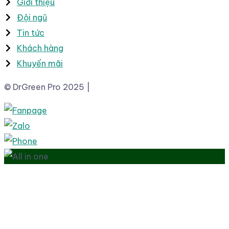
Giới thiệu
Đội ngũ
Tin tức
Khách hàng
Khuyến mãi
© DrGreen Pro 2025 |
Thiết kế Website bởi pareto.vn