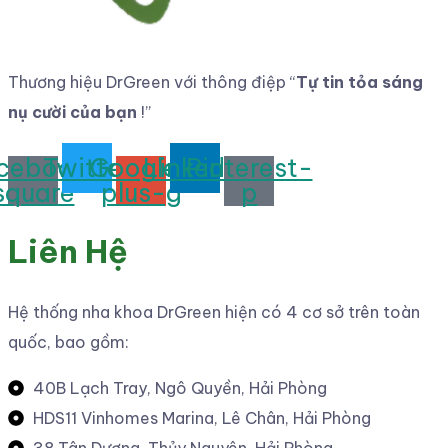
Thương hiệu DrGreen với thông điệp
“
Tự tin tỏa sáng
nụ cười của bạn
!”
cebook-
Twitter
Google-
Linkedin
Pinterest-
square
plus-g
p
Liên Hệ
Hệ thống nha khoa DrGreen hiện có 4 cơ sở trên toàn
quốc, bao gồm:
40B Lạch Tray, Ngô Quyền, Hải Phòng
HDS11 Vinhomes Marina, Lê Chân, Hải Phòng
38 Tân Dương, Thủy Nguyên, Hải Phòng