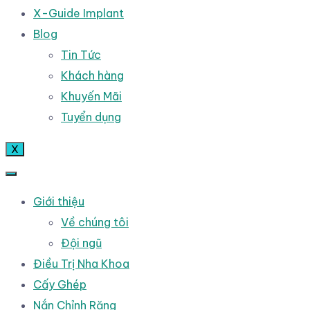
X-Guide Implant
Blog
Tin Tức
Khách hàng
Khuyến Mãi
Tuyển dụng
X
Giới thiệu
Về chúng tôi
Đội ngũ
Điều Trị Nha Khoa
Cấy Ghép
Nắn Chỉnh Răng