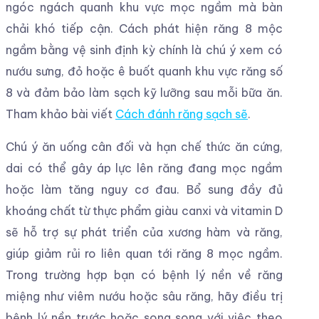
ngóc ngách quanh khu vực mọc ngầm mà bàn
chải khó tiếp cận. Cách phát hiện răng 8 mộc
ngầm bằng vệ sinh định kỳ chính là chú ý xem có
nướu sưng, đỏ hoặc ê buốt quanh khu vực răng số
8 và đảm bảo làm sạch kỹ lưỡng sau mỗi bữa ăn.
Tham khảo bài viết
Cách đánh răng sạch sẽ
.
Chú ý ăn uống cân đối và hạn chế thức ăn cứng,
dai có thể gây áp lực lên răng đang mọc ngầm
hoặc làm tăng nguy cơ đau. Bổ sung đầy đủ
khoáng chất từ thực phẩm giàu canxi và vitamin D
sẽ hỗ trợ sự phát triển của xương hàm và răng,
giúp giảm rủi ro liên quan tới răng 8 mọc ngầm.
Trong trường hợp bạn có bệnh lý nền về răng
miệng như viêm nướu hoặc sâu răng, hãy điều trị
bệnh lý nền trước hoặc song song với việc theo