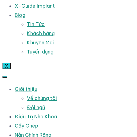
X-Guide Implant
Blog
Tin Tức
Khách hàng
Khuyến Mãi
Tuyển dụng
X
Giới thiệu
Về chúng tôi
Đội ngũ
Điều Trị Nha Khoa
Cấy Ghép
Nắn Chỉnh Răng