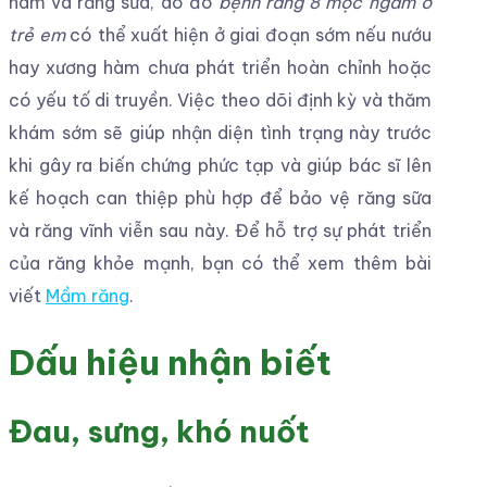
hàm và răng sữa, do đó
bệnh răng 8 mộc ngầm ở
trẻ em
có thể xuất hiện ở giai đoạn sớm nếu nướu
hay xương hàm chưa phát triển hoàn chỉnh hoặc
có yếu tố di truyền. Việc theo dõi định kỳ và thăm
khám sớm sẽ giúp nhận diện tình trạng này trước
khi gây ra biến chứng phức tạp và giúp bác sĩ lên
kế hoạch can thiệp phù hợp để bảo vệ răng sữa
và răng vĩnh viễn sau này. Để hỗ trợ sự phát triển
của răng khỏe mạnh, bạn có thể xem thêm bài
viết
Mầm răng
.
Dấu hiệu nhận biết
Đau, sưng, khó nuốt