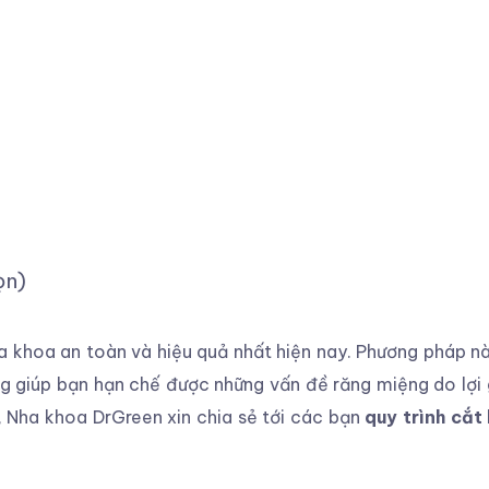
ọn)
a khoa an toàn và hiệu quả nhất hiện nay. Phương pháp n
g giúp bạn hạn chế được những vấn đề răng miệng do lợi gâ
hế, Nha khoa DrGreen xin chia sẻ tới các bạn
quy trình cắt 