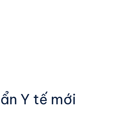
uẩn Y tế mới