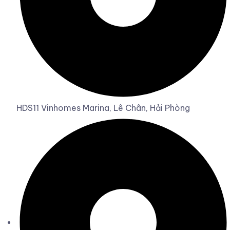
HDS11 Vinhomes Marina, Lê Chân, Hải Phòng