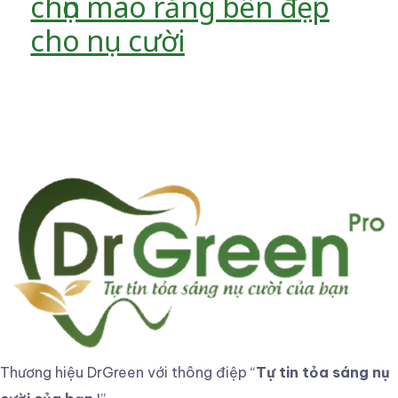
chọn mão răng bền đẹp
cho nụ cười
Thương hiệu DrGreen với thông điệp
“
Tự tin tỏa sáng nụ