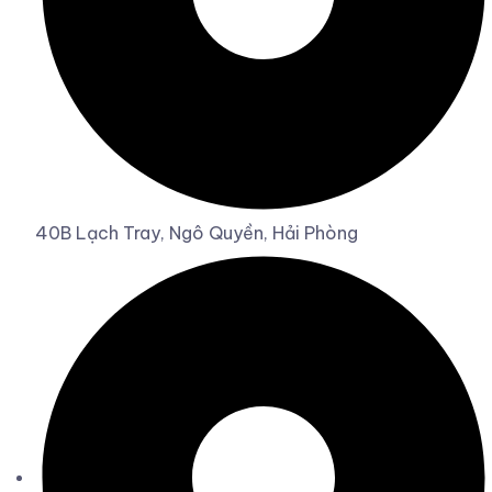
40B Lạch Tray, Ngô Quyền, Hải Phòng