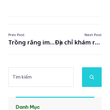
Prev Post
Next Post
Trồng răng implant tại Quảng Ninh uy tín và thẩm mỹ cao
Địa chỉ khám răng cho bé Hải Phòng uy tín – Nha khoa DrGreen
Danh Mục