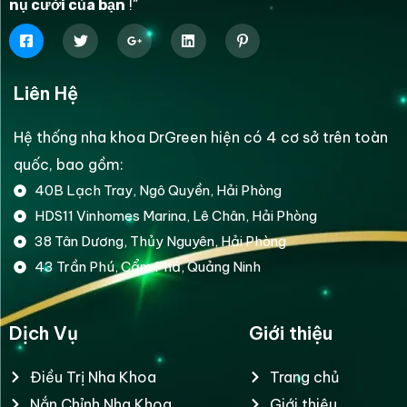
nụ cười của bạn
!”
Liên Hệ
Hệ thống nha khoa DrGreen hiện có 4 cơ sở trên toàn
quốc, bao gồm:
40B Lạch Tray, Ngô Quyền, Hải Phòng
HDS11 Vinhomes Marina, Lê Chân, Hải Phòng
38 Tân Dương, Thủy Nguyên, Hải Phòng
43 Trần Phú, Cẩm Phả, Quảng Ninh
Dịch Vụ
Giới thiệu
Điều Trị Nha Khoa
Trang chủ
Nắn Chỉnh Nha Khoa
Giới thiệu