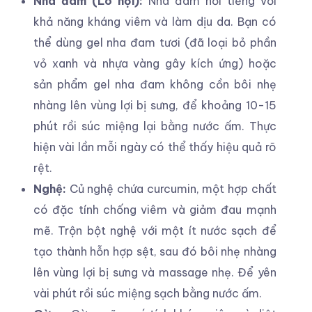
Nha đam (Lô hội):
Nha đam nổi tiếng với
khả năng kháng viêm và làm dịu da. Bạn có
thể dùng gel nha đam tươi (đã loại bỏ phần
vỏ xanh và nhựa vàng gây kích ứng) hoặc
sản phẩm gel nha đam không cồn bôi nhẹ
nhàng lên vùng lợi bị sưng, để khoảng 10-15
phút rồi súc miệng lại bằng nước ấm. Thực
hiện vài lần mỗi ngày có thể thấy hiệu quả rõ
rệt.
Nghệ:
Củ nghệ chứa curcumin, một hợp chất
có đặc tính chống viêm và giảm đau mạnh
mẽ. Trộn bột nghệ với một ít nước sạch để
tạo thành hỗn hợp sệt, sau đó bôi nhẹ nhàng
lên vùng lợi bị sưng và massage nhẹ. Để yên
vài phút rồi súc miệng sạch bằng nước ấm.